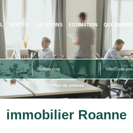
IL
VENTES
LOCATIONS
ESTIMATION
QUI SOMME
Ville/Code pos
+ Plus de critères
immobilier Roanne