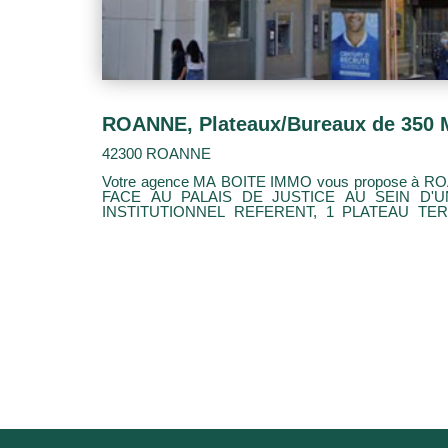
ROANNE, Plateaux/Bureaux de 350 
42300 ROANNE
Votre agence MA BOITE IMMO vous propose à
FACE AU PALAIS DE JUSTICE AU SEIN D'
INSTITUTIONNEL REFERENT, 1 PLATEAU TERTIAIRE DE 355 M2 BRUT A
AMENAGER. AU 4ème ET DERNIER ETAGE DE
BUREAU DE 355 M2 TRES LUMINEUX BENEFIC
SUR LES TOITS DE LA VILLE. ACCES ET ASC
BNENEFICIE DE 2 PARKINGS PRIVATIFS
RESTAURATION, LES TRANSPORTS EN COMM
L'IMMEUBLE.