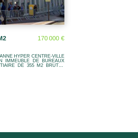
M2
170 000 €
 ROANNE HYPER CENTRE-VILLE
UN IMMEUBLE DE BUREAUX
 L'IMMEUBLE, LE PLATEAU
IE D'UNE VUE IMPRENABLE
ENSCEUR PRIVATIF, CE LOT
. PROCHE COMMERCES ET
UN SE TROUVE AU PIED DE