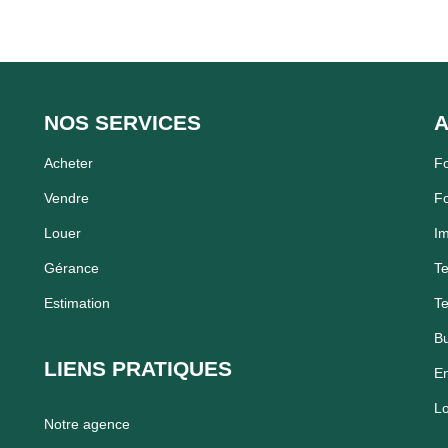
NOS SERVICES
A
Acheter
F
Vendre
F
Louer
I
Gérance
Te
Estimation
Te
Bu
LIENS PRATIQUES
En
Lo
Notre agence