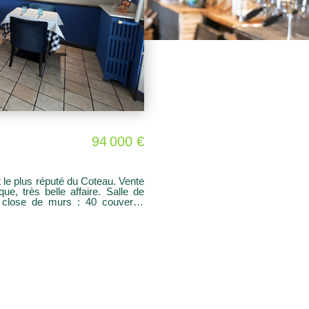
94 000 €
le plus réputé du Coteau. Vente
, très belle affaire. Salle de
 close de murs : 40 couverts.
ndi/mardi/jeudi/vendredi/samedi
manche et mercredi. Fermeture
is + 50€ charges/mois Pour plus
aires charge
94709280 RSAC EI ROANNE État
s risques auxquels ce bien est
.georisques.gouv.fr