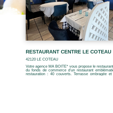
RESTAURANT CENTRE LE COTEAU
42120 LE COTEAU
Votre agence MA BOITE* vous propose le restaurant 
du fonds de commerce d'un restaurant emblématique
restauration : 40 couverts. Terrasse ombragée et
Cuisine d'environ 20m2. Horaires d'ouverture : lu
12h-13h30 + 19h/21h. Fermeture Hebdomadaire : di
annuelle : 5 semaines. Licence 4. Loyer : 600€/mo
de renseignements contacter Bérengère * 06 24 61 76 04 ** Honor
vendeur Mandat 4166 Statut agent commercial 4
des risques et pollutions Les informations sur le
exposé sont disponibles sur le site Géorisques: www