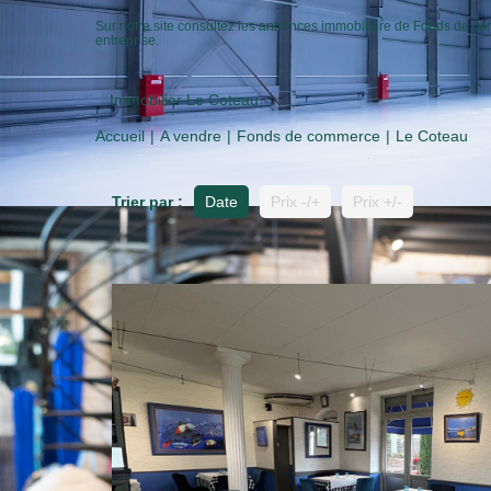
Sur notre site consultez les annonces immobilière de Fonds de
entreprise.
Immobilier Le Coteau
Accueil
A vendre
Fonds de commerce
Le Coteau
Trier par :
Date
Prix -/+
Prix +/-