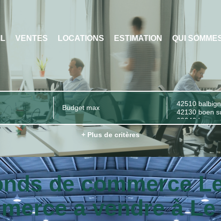
IL
VENTES
LOCATIONS
ESTIMATION
QUI SOMME
+ Plus de critères
Fonds de commerce Le
merce a vendre à Le