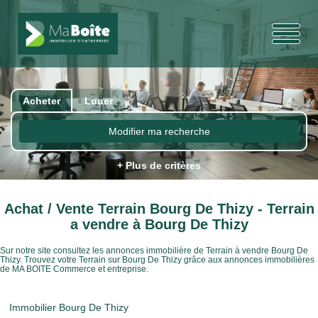
Acheter
Louer
Modifier ma recherche
+ Plus de critères
Achat / Vente Terrain Bourg De Thizy - Terrain
a vendre à Bourg De Thizy
Sur notre site consultez les annonces immobilière de Terrain à vendre Bourg De
Thizy. Trouvez votre Terrain sur Bourg De Thizy grâce aux annonces immobilières
de MA BOITE Commerce et entreprise.
Immobilier Bourg De Thizy