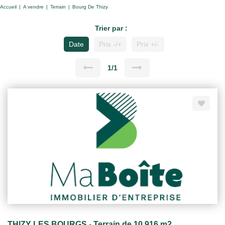
Accueil
A vendre
Terrain
Bourg De Thizy
Trier par :
Date
Prix -/+
Prix +/-
1/1
THIZY LES BOURGS - Terrain de 10 916 m2