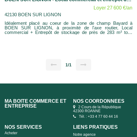
Loyer 27 600 €/an
42130 BOEN SUR LIGNON
Idéalement placé au coeur de la zone de champ Bayard à
BOEN SUR LIGNON, à proximité de l'axe routier, Local
commercial + Entrepôt de stockage de près de 283 m² total
Belle hauteur sous plafond dans l'espace stockage, Show room
et bureau + locaux sanitaires, Menuiseries aluminium vitrage
securit, 2 wc séparés, chauffage gaz plafond dans la zone de
stockage, climatisation dans le show room composé d'une salle
expo +1 grand bureau. 8 places de stationnement sur parking
privé sécurisé avec portail électrique sont disponibles. Loyer
hors charges 2300 € HT
1/1
MA BOITE COMMERCE ET
NOS COORDONNÉES
ENTREPRISE
2 Cours de la République
42300 ROANNE
Tél. : +33 4 77 60 44 16
NOS SERVICES
LIENS PRATIQUES
Acheter
Notre agence