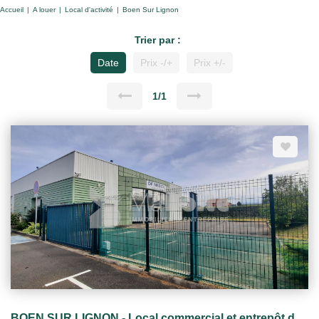
Accueil
A louer
Local d'activité
Boen Sur Lignon
Trier par :
Date
Prix -/+
Prix +/-
1/1
BOEN SUR LIGNON - Local commercial et entrepôt de 282.63 m²