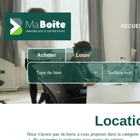
ACCUE
Acheter
Louer
Type de bien
Locati
Nous n'avons pas de biens à vous proposer dans la catégorie 
Re-soumettre la recherche avec moins de critères.