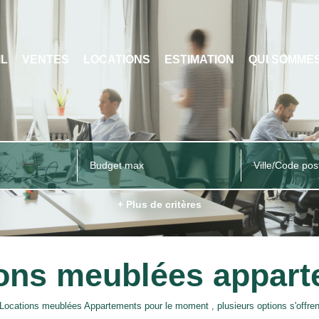
IL
VENTES
LOCATIONS
ESTIMATION
QUI SOMME
Ville/Code pos
+ Plus de critères
ons meublées appar
Locations meublées Appartements pour le moment , plusieurs options s'offren