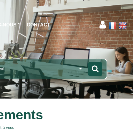
S-NOUS ?
CONTACT
tal
tements
t à vous :