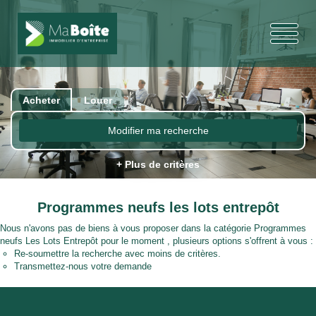
Acheter
Louer
Modifier ma recherche
+ Plus de critères
Programmes neufs les lots entrepôt
Nous n'avons pas de biens à vous proposer dans la catégorie Programmes
neufs Les Lots Entrepôt pour le moment , plusieurs options s'offrent à vous :
Re-soumettre la recherche avec moins de critères.
Transmettez-nous votre demande