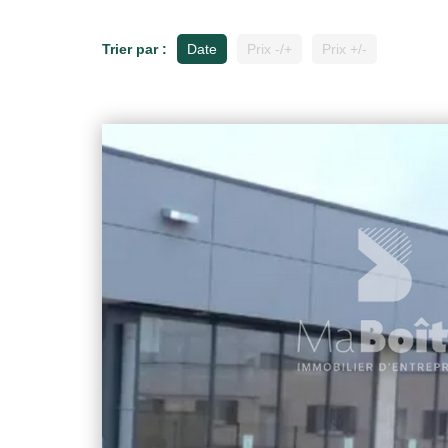
Trier par :
Date
Prix -/+
Prix +/-