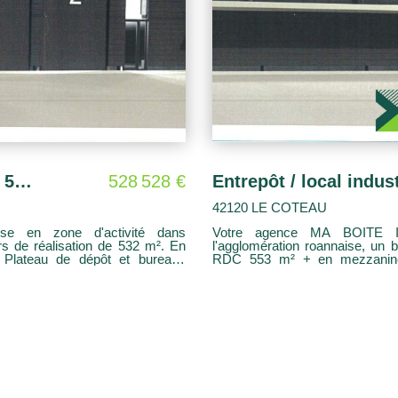
Entrepôt / local industriel Le Coteau 532 m2
528 528 €
42120 LE COTEAU
 en zone d'activité dans
Votre agence MA BOITE I
rs de réalisation de 532 m². En
l'agglomération roannaise, un 
RDC 553 m² + en mezzanine 100 m² utilisable. Plateau de dépôt et b
et clôturé avec place de parking
entièrement modulable . 3000 m²
usieurs destinations : Espace
privative. Locaux qui pourra
tertiaire/Artisans/ industriel (b