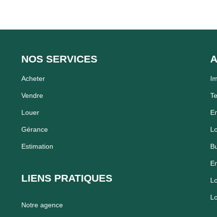
NOS SERVICES
A
Acheter
Im
Vendre
Te
Louer
En
Gérance
Lo
Estimation
Bu
En
LIENS PRATIQUES
Lo
Lo
Notre agence