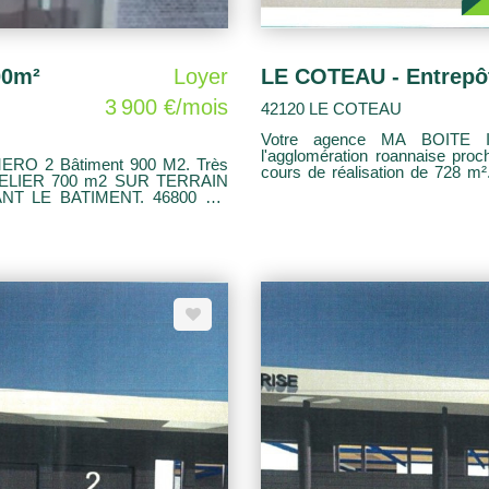
00m²
Loyer
3 900 €/mois
42120 LE COTEAU
Votre agence MA BOITE I
l'agglomération roannaise pro
 M2. Très
cours de réalisation de 728 m². En R
ATELIER 700 m2 SUR TERRAIN
Plateau de dépôt et bureaux en
BATIMENT. 46800 EU
clôturé avec place de parking p
destinations : Espace tertiaire/A