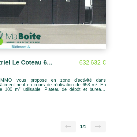
Entrepôt / local industriel Le Coteau 653 m2
632 632 €
MMO vous propose en zone d'activité dans
bâtiment neuf en cours de réalisation de 653 m². En
ureaux
 de terrain aménagé et clôturé avec place de parking
ient convenir à plusieurs destinations : Espace
ureaux stockage)
1/1