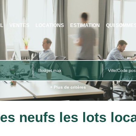
IL
VENTES
LOCATIONS
ESTIMATION
QUI SOMME
Ville/Code pos
+ Plus de critères
 neufs les lots local