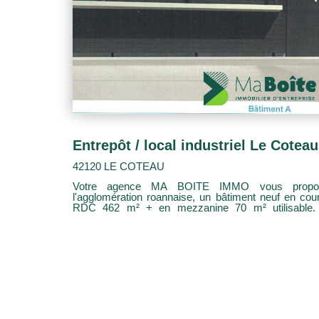
42120 LE COTEAU
Votre agence MA BOITE IMMO vous propose
l'agglomération roannaise, un bâtiment neuf en cou
RDC 462 m² + en mezzanine 70 m² utilisable. Plateau de dépôt et bureaux
entièrement modulable . 3000 m² de terrain aménagé 
privative. Locaux qui pourraient convenir à pl
tertiaire/Artisans/ industriel (bureaux stockage)