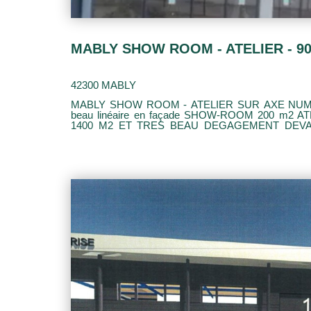
MABLY SHOW ROOM - ATELIER - 9
42300 MABLY
MABLY SHOW ROOM - ATELIER SUR AXE NUMERO 2 Bâtiment 900
beau linéaire en façade SHOW-ROOM 200 m2 
1400 M2 ET TRES BEAU DEGAGEMENT DEVANT LE 
HT/AN POSSIBILITE D'ACQUISITION 545 000 EU* Les honoraires sont de 20%
loyer annuel brut charge preneur.