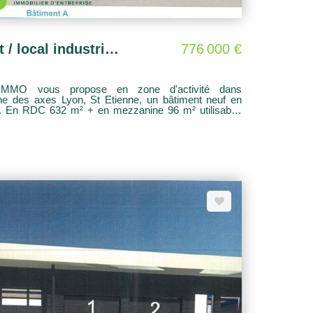
LE COTEAU - Entrepôt / local industriel de 728 m²
776 000 €
MMO vous propose en zone d'activité dans
che des axes Lyon, St Etienne, un bâtiment neuf en
DC 632 m² + en mezzanine 96 m² utilisable.
tièrement modulable . 3000 m² de terrain aménagé et
rivative. Locaux qui pourraient convenir à plusieurs
rtisans/ industriel (bureaux stockage) Prix : 7