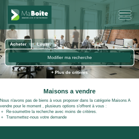
Acheter
Louer
Modifier ma recherche
+ Plus de critères
Maisons a vendre
Nous n'avons pas de biens à vous proposer dans la catégorie Maisons A
vendre pour le moment , plusieurs options s'offrent à vous :
Re-soumettre la recherche avec moins de critères.
Transmettez-nous votre demande