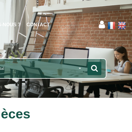
S-NOUS ?
CONTACT
tal
ièces