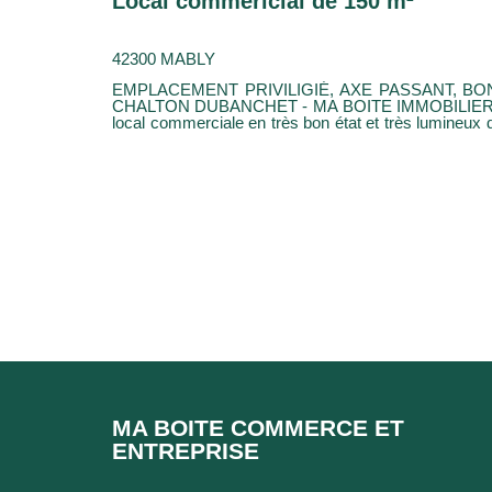
Local commericial de 150 m²
42300 MABLY
EMPLACEMENT PRIVILIGIÉ, AXE PASSANT, BONNE VISIBILI
CHALTON DUBANCHET - MA BOITE IMMOBILIER, est
local commerciale en très bon état et très lumineux de 150 m². Il se 
de chaussée d'une zone de bureau, de vente, de s
cuisine équipée et d'un WC. A l'étage, vous retrouverez une mezzanine. Vous
bénéficiez d'un grand terrain clos cloturé, d'un 
personnel. Loyer 2 500 euros 
MA BOITE COMMERCE ET
ENTREPRISE