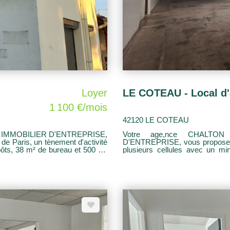
Loyer
1 100 €/mois
42120 LE COTEAU
 IMMOBILIER D'ENTREPRISE,
Votre age,nce CHALT
e Paris, un tènement d'activité
D'ENTREPRISE, vous propose 
plusieurs cellules avec un minimum de 250 m² 
1 100 eu HT
foncier : 6 125 eu HT