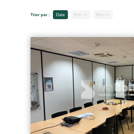
Trier par :
Date
Prix -/+
Prix +/-