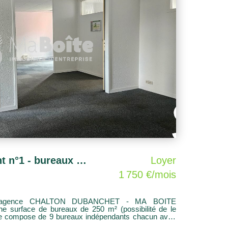
VILLARS Emplacement n°1 - bureaux de 250 m² - Possibilité de diviser en deux
Loyer
1 750 €/mois
 agence CHALTON DUBANCHET - MA BOITE
 surface de bureaux de 250 m² (possibilité de le
l se compose de 9 bureaux indépendants chacun avec
ce et 1 grand hall d'entrée +1 cuisine aménagée de