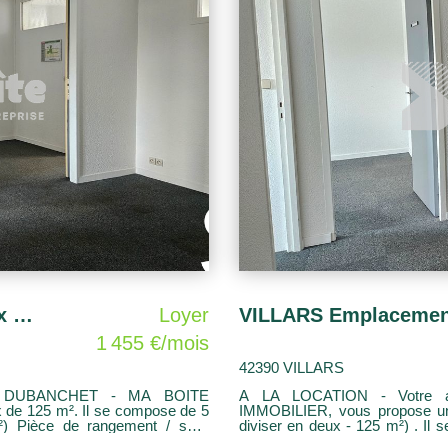
VILLARS Emplacement n°1 - bureaux de 125 m²
Loyer
1 455 €/mois
42390 VILLARS
N DUBANCHET - MA BOITE
A LA LOCATION - Votre
de 125 m². Il se compose de 5
IMMOBILIER, vous propose une
) Pièce de rangement / salle
diviser en deux - 125 m²) . I
2 sanitaires Idéal profession
fenêtre +2 bureaux en open-spa