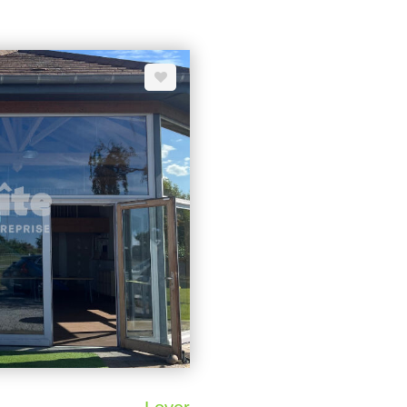
 IMMEDIATEMENT LOYER 1
17 m² + pièce d'archives 7m². 
m², 13 m², 14 m², 16 m² et 17 m
profession Architectes, bure
LOYER mensuel 1800 EU