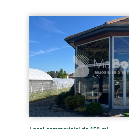
Architectes, bureaux études, comptable, etc... LIBRE
330 EURS HT/HC + 125 EU DE CHARGES