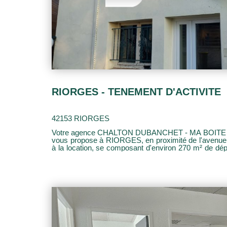
RIORGES - TENEMENT D'ACTIVITE
42153 RIORGES
Votre agence CHALTON DUBANCHET - MA BOITE
vous propose à RIORGES, en proximité de l'avenue d
à la location, se composant d'environ 270 m² de dépôts, 38 m² de bureau et 500 m²
de terrain. Loyer mensuel hors charges et foncier : 