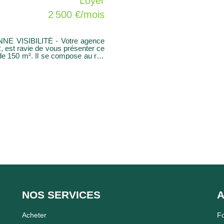
Loyer
2 500 €/mois
TÉ - Votre agence
 ravie de vous présenter ce
compose au rez
tockage, de dépencances, d'une
pariking pour les clients et le
HT/HC Honoraires à la charge PRENEUR
NOS SERVICES
A
Acheter
F