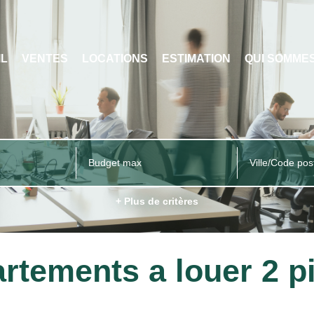
IL
VENTES
LOCATIONS
ESTIMATION
QUI SOMME
Ville/Code pos
+ Plus de critères
rtements a louer 2 p