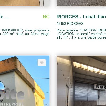
ROANNE CENTRE VILLE - Bureaux de 330 m²
NC
RIORGES - Local d'act
42153 RIORGES
IMMOBILIER, vous propose à
Votre agence CHALTON DUB
n 330 m² situé au 2ème étage
LOCATION un local / entrepôt si
215 m² , il y a une partie bure
porte sectionnelle. Plusieurs p
HC : 1 083 euros + charges + fo