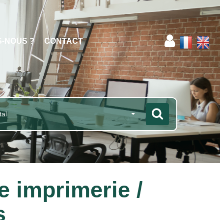
S-NOUS ?
CONTACT
tal
 imprimerie /
s