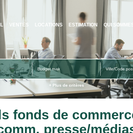
IL
VENTES
LOCATIONS
ESTIMATION
QUI SOMME
Ville/Code pos
+ Plus de critères
ls fonds de commerce
comm. presse/média