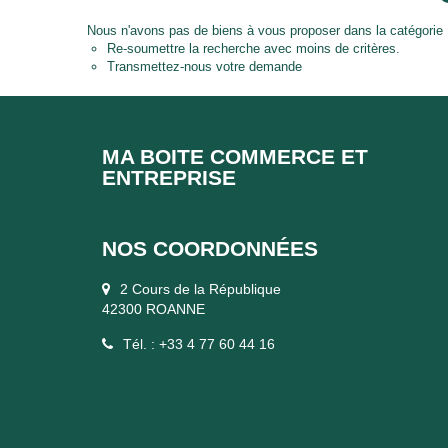
Nous n'avons pas de biens à vous proposer dans la catégorie
Re-soumettre la recherche avec moins de critères.
Transmettez-nous votre demande
MA BOITE COMMERCE ET
ENTREPRISE
NOS COORDONNÉES
2 Cours de la République
42300 ROANNE
Tél. : +33 4 77 60 44 16