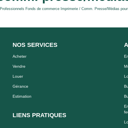
 Professionnels Fonds de commerce Imprimerie / Comm. Presse/Médias pour le
NOS SERVICES
A
Acheter
En
Vendre
Mu
Louer
Lo
Gérance
Bu
Estimation
Bu
En
fe
LIENS PRATIQUES
Lo