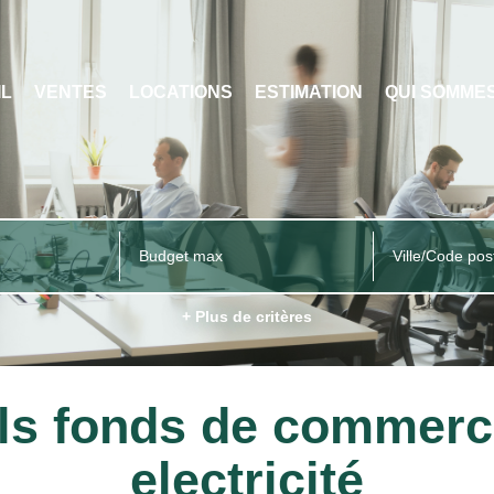
IL
VENTES
LOCATIONS
ESTIMATION
QUI SOMME
Ville/Code pos
+ Plus de critères
ls fonds de commer
electricité