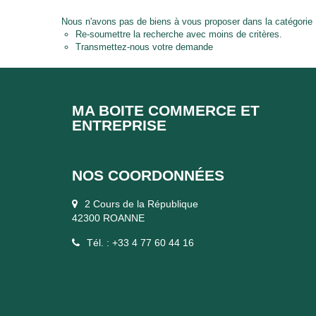
Nous n'avons pas de biens à vous proposer dans la catégorie 
Re-soumettre la recherche avec moins de critères.
Transmettez-nous votre demande
MA BOITE COMMERCE ET
ENTREPRISE
NOS COORDONNÉES
2 Cours de la République
42300 ROANNE
Tél. : +33 4 77 60 44 16