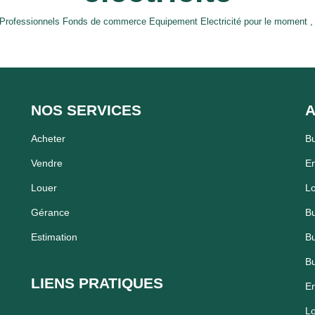
Professionnels Fonds de commerce Equipement Electricité pour le moment , pl
NOS SERVICES
A
Acheter
B
Vendre
En
Louer
Lo
Gérance
Bu
Estimation
Bu
Bu
LIENS PRATIQUES
En
Lo