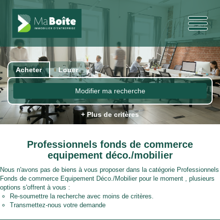
Acheter
Louer
Modifier ma recherche
+ Plus de critères
Professionnels fonds de commerce
equipement déco./mobilier
Nous n'avons pas de biens à vous proposer dans la catégorie Professionnels
Fonds de commerce Equipement Déco./Mobilier pour le moment , plusieurs
options s'offrent à vous :
Re-soumettre la recherche avec moins de critères.
Transmettez-nous votre demande