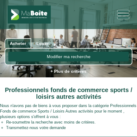
Acheter
Louer
Modifier ma recherche
+ Plus de critères
Professionnels fonds de commerce sports /
loisirs autres activités
Nous n'avons pas de biens à vous proposer dans la catégorie Professionnels
Fonds de commerce Sports / Loisirs Autres activités pour le moment ,
plusieurs options s'offrent à vous :
Re-soumettre la recherche avec moins de critères.
Transmettez-nous votre demande