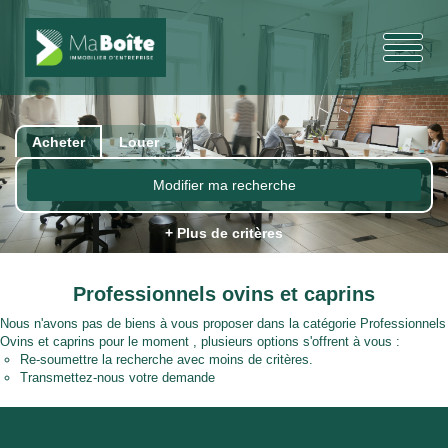
Acheter
Louer
Modifier ma recherche
+ Plus de critères
Professionnels ovins et caprins
Nous n'avons pas de biens à vous proposer dans la catégorie Professionnels
Ovins et caprins pour le moment , plusieurs options s'offrent à vous :
Re-soumettre la recherche avec moins de critères.
Transmettez-nous votre demande