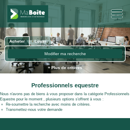
Acheter
Louer
Modifier ma recherche
+ Plus de critères
Professionnels equestre
Nous n'avons pas de biens à vous proposer dans la catégorie Professionnels
Equestre pour le moment , plusieurs options s'offrent à vous :
Re-soumettre la recherche avec moins de critères.
Transmettez-nous votre demande