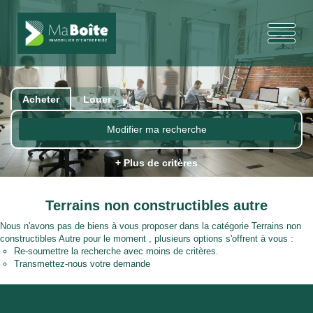
Acheter
Louer
Modifier ma recherche
+ Plus de critères
Terrains non constructibles autre
Nous n'avons pas de biens à vous proposer dans la catégorie Terrains non
constructibles Autre pour le moment , plusieurs options s'offrent à vous :
Re-soumettre la recherche avec moins de critères.
Transmettez-nous votre demande