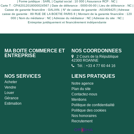
| Forme juridique : SARL | Capital social : 10 000 | Assurance RCP : NC |
Carte T : CPI42012018000024567 | Date de délivrance : 0000-00-00 | Lieu de délivrance : NC |
Caisse de garantie financière : GALIAN. | N° de caisse de garantie : A01909425 | Adresse
caisse de garantie : 89 RUE DE LA BOETIE PARIS 8 | Montant de la garantie financière : 120
000 | Nom du médiateur : NC | Adresse du médiateur : NC | Adresse du site : NC |
Entreprise juridiquement et financièrement indépendante
MA BOITE COMMERCE ET
NOS COORDONNÉES
ENTREPRISE
2 Cours de la République
42300 ROANNE
Tél. : +33 4 77 60 44 16
NOS SERVICES
LIENS PRATIQUES
Acheter
Notre agence
Vendre
Plan du site
Louer
Contactez-nous
Gérance
Mentions
Estimation
Politique de confidentialité
Politique des cookies
Nos honoraires
Recrutement