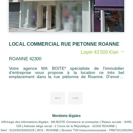
 PIETONNE ROANNE
SHOW ROOM ZONE MABLY
Loyer 43 500 €/an
**
MABLY 42300
ialiste de l'immobilier
MABLY ZONE COMMERCIALE ET ARTISANALE BATIMENT
 la location ce très bel
DE BONNE FACTURE D'ENVIRON 600 M2 DISPOSANT
onne de Roanne. D'environ
D'UN TRES BEAU SHOW-ROOM. + 
vec grandes vitrines sur la
LOYER 41 000 EU / AN + CHARGES HO
 de réserve d'environ 20M².
CHARGE PRENEUR
oncière + charge Honoraires
HTdu montant brut du loyer
. Pour plus de
 * 06 24 61 76 04 Statut
RSAC EI ROANNE État des
ormations sur les risques
nt disponibles sur le site
Mentions légales
.fr
Affichage des informations légales : MA BOITE Commerce et entreprise | Raison sociale : SARL
CDI | Adresse siège social : 2 Cours de la République - 42300 ROANNE |
Siret : 52245628400028 | RCS : ROANNE | Numero TVA Intracommunautaire : FR87522456284