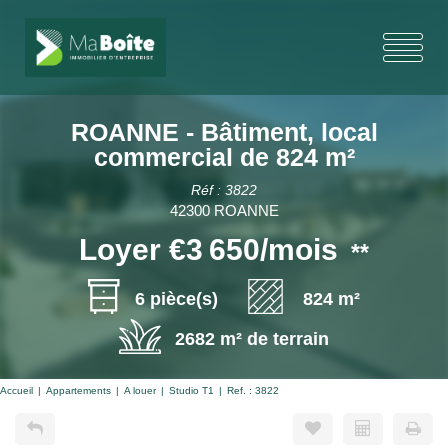
ROANNE - Bâtiment, local
commercial de 824 m²
Réf : 3822
42300 ROANNE
Loyer €3 650/mois
**
6 pièce(s)
824 m²
2682 m² de terrain
Accueil
Appartements
A louer
Studio T1
Ref. : 3822