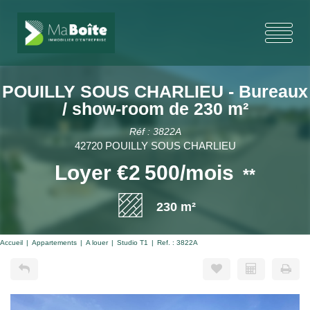
POUILLY SOUS CHARLIEU - Bureaux
/ show-room de 230 m²
Réf : 3822A
42720 POUILLY SOUS CHARLIEU
Loyer €2 500/mois
**
230 m²
Accueil
Appartements
A louer
Studio T1
Ref. : 3822A