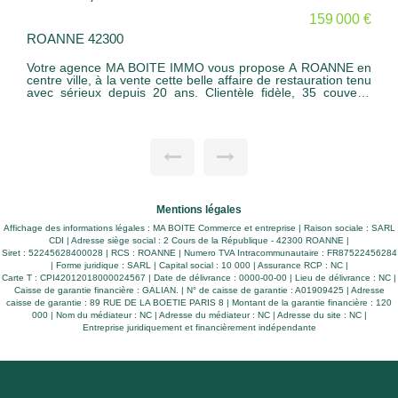
159 000 €
ROANNE 42300
Votre agence MA BOITE IMMO vous propose A ROANNE en
centre ville, à la vente cette belle affaire de restauration tenu
avec sérieux depuis 20 ans. Clientèle fidèle, 35 couverts
intérieur et 32 couverts en terrasse extérieur. CA régulier
autour de 200 000 euros - Idéal couple. EBE de 80 000
euros Loyer de 600 euros pour une surface total d'envions
110 m² + terrasse louée. Nous contacter pour plus
d'informations.
Mentions légales
Affichage des informations légales : MA BOITE Commerce et entreprise | Raison sociale : SARL
CDI | Adresse siège social : 2 Cours de la République - 42300 ROANNE |
Siret : 52245628400028 | RCS : ROANNE | Numero TVA Intracommunautaire : FR87522456284
| Forme juridique : SARL | Capital social : 10 000 | Assurance RCP : NC |
Carte T : CPI42012018000024567 | Date de délivrance : 0000-00-00 | Lieu de délivrance : NC |
Caisse de garantie financière : GALIAN. | N° de caisse de garantie : A01909425 | Adresse
caisse de garantie : 89 RUE DE LA BOETIE PARIS 8 | Montant de la garantie financière : 120
000 | Nom du médiateur : NC | Adresse du médiateur : NC | Adresse du site : NC |
Entreprise juridiquement et financièrement indépendante