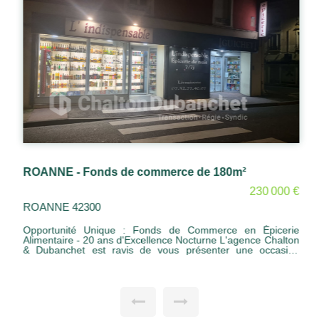
ROANNE - Fonds de commerce de 180m²
230 000 €
ROANNE 42300
Opportunité Unique : Fonds de Commerce en Épicerie
Alimentaire - 20 ans d'Excellence Nocturne L'agence Chalton
& Dubanchet est ravis de vous présenter une occasion
d'acquérir un fonds de commerce prospère dans le secteur
de l'épicerie alimentaire. Opérant exclusivement la nuit, ce
commerce a su captiver sa clientèle pendant près de deux
décennies, construisant ainsi une réputation solide et
générant un très bon chiffre d'affaires. Caractéristiques Clés
: Spécialité Nocturne : L'épicerie est ouverte exclusivement la