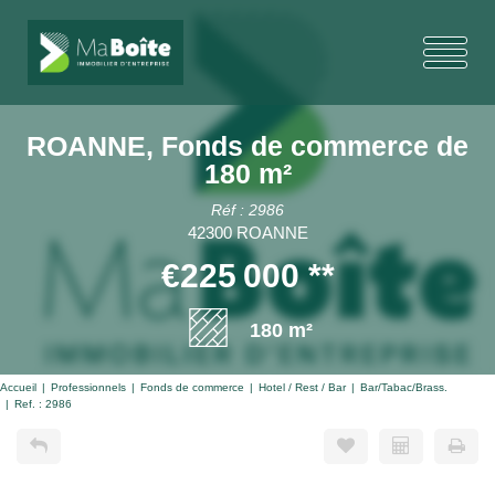
ROANNE, Fonds de commerce de
180 m²
Réf : 2986
42300 ROANNE
€225 000
**
180 m²
Accueil
Professionnels
Fonds de commerce
Hotel / Rest / Bar
Bar/Tabac/Brass.
Ref. : 2986