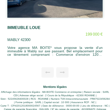
INVESTISSEURS +++
000 €
485 000 
MABLY 42300
d'un
ROANNAIS AGGLOMERATION LOCAL D'ACTIVITE
 pour
RENOVE A UNE ENTREPRISE REFERENTE ENSEIGNE
20M²
NATIONALE - BELLE SIGNATURE dans le cadre d'un bai
épôt
commercial 6/9 débutant 2ème trimestre 2023. LOYER
ns et
EVOLUTIF ENTRAINANT UNE RENTABILITE DE 7 à 8,5%.
Surface bâtie 740 m2 sur 3000 m2 de terrain - hauteur 7m -
Porte sectionnelle. Belle Affaire Prix : 485000 Euros
sques
ls ce
ques:
Mentions légales
Affichage des informations légales : MA BOITE Commerce et entreprise | Raison sociale : SARL
CDI | Adresse siège social : 2 Cours de la République - 42300 ROANNE |
Siret : 52245628400028 | RCS : ROANNE | Numero TVA Intracommunautaire : FR87522456284
| Forme juridique : SARL | Capital social : 10 000 | Assurance RCP : NC |
Carte T : CPI42012018000024567 | Date de délivrance : 0000-00-00 | Lieu de délivrance : NC |
Caisse de garantie financière : GALIAN. | N° de caisse de garantie : A01909425 | Adresse