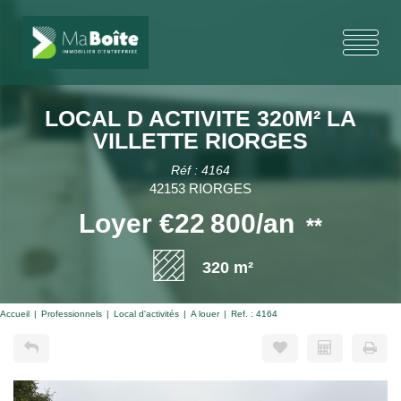
LOCAL D ACTIVITE 320M² LA
VILLETTE RIORGES
Réf : 4164
42153 RIORGES
Loyer €22 800/an
**
320 m²
Accueil
Professionnels
Local d'activités
A louer
Ref. : 4164