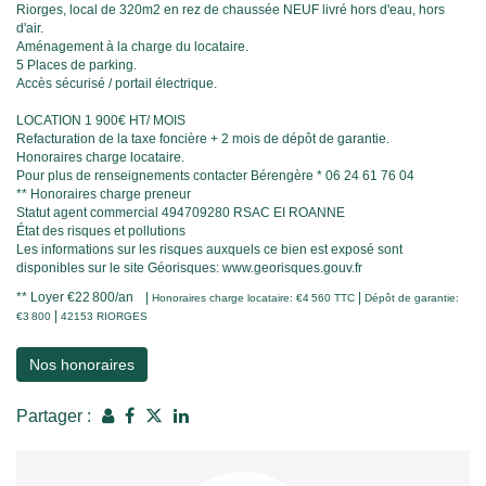
Riorges, local de 320m2 en rez de chaussée NEUF livré hors d'eau, hors
d'air.
Aménagement à la charge du locataire.
5 Places de parking.
Accès sécurisé / portail électrique.
LOCATION 1 900€ HT/ MOIS
Refacturation de la taxe foncière + 2 mois de dépôt de garantie.
Honoraires charge locataire.
Pour plus de renseignements contacter Bérengère * 06 24 61 76 04
** Honoraires charge preneur
Statut agent commercial 494709280 RSAC EI ROANNE
État des risques et pollutions
Les informations sur les risques auxquels ce bien est exposé sont
disponibles sur le site Géorisques: www.georisques.gouv.fr
**
Loyer €22 800/an
|
|
Honoraires charge locataire: €4 560 TTC
Dépôt de garantie:
|
€3 800
42153 RIORGES
Nos honoraires
Partager :