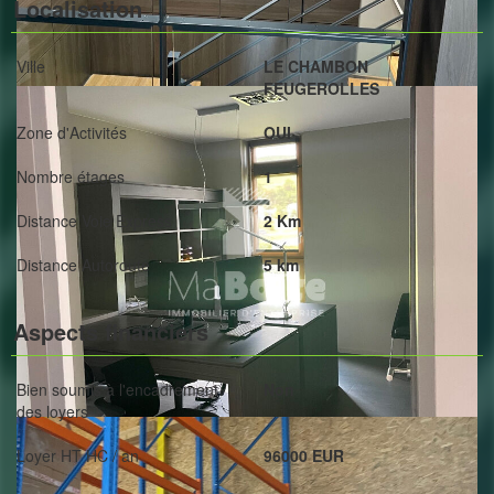
Localisation
Ville
LE CHAMBON
FEUGEROLLES
Zone d'Activités
OUI
Nombre étages
1
Distance Voie Express
2 Km
Distance Autoroute
5 km
Aspects financiers
Bien soumis à l'encadrement
Non
des loyers
Loyer HT HC / an
96000 EUR