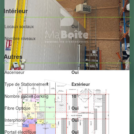
Intérieur
Locaux sociaux
Oui
Nombre niveaux
1
Autres
Ascenseur
Oui
Type de Stationnement
Extérieur
Nombre places parking
10
Fibre Optique
Oui
Interphone
Oui
Portail électrique
Oui