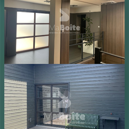
Ce bâtiment entièrement rénové en 2022 développe une surface de 935 m²
sur une parcelle de 3655 m² de terrain.
.
Ce bâtiment R+1 se compose au RDC :
Accueil et d'espaces bureaux sur 270 m² et 480 m² d'activité et stockage
hauteur entre 6 et 7m .
L'espace stockage est équipé d'une chambre froide, et de rack.
Au 1er niveau 185 m² de bureaux + 48 m² de terrasses.
La surface de la parcelle permet d'avoir un espace de parking correct ainsi
que de pouvoir
disposer d'une petite réserve foncière autour du bâtiment pouvant permettre
un
agrandissement.
Le bâtiment de très bonne facture est en parfait état.
Construction béton, ossature bois et toiture souple.
Les prestations que l'on retrouvent correspondent à un esprit moderne,