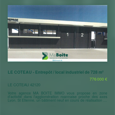
pourraient convenir à plusieurs destinations : Espace
tertiaire/Artisans/ industriel (bureaux stockage)
LE COTEAU - Entrepôt / local industriel de 728 m²
776 000 €
LE COTEAU 42120
Votre agence MA BOITE IMMO vous propose en zone
d'activité dans l'agglomération roannaise proche des axes
Lyon, St Etienne, un bâtiment neuf en cours de réalisation de
728 m². En RDC 632 m² + en mezzanine 96 m² utilisable.
Plateau de dépôt et bureaux entièrement modulable . 3000
m² de terrain aménagé et clôturé avec place de parking
privative. Locaux qui pourraient convenir à plusieurs