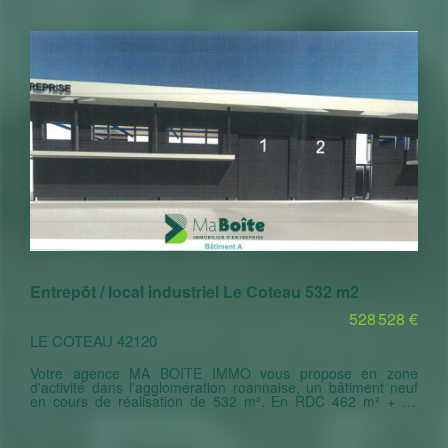
Entrepôt / local industriel Le Coteau 532 m2
528 528 €
LE COTEAU 42120
Votre agence MA BOITE IMMO vous propose en zone
d'activité dans l'agglomération roannaise, un bâtiment neuf
en cours de réalisation de 532 m². En RDC 462 m² + en
mezzanine 70 m² utilisable. Plateau de dépôt et bureaux
entièrement modulable . 3000 m² de terrain aménagé et
clôturé avec place de parking privative. Locaux qui