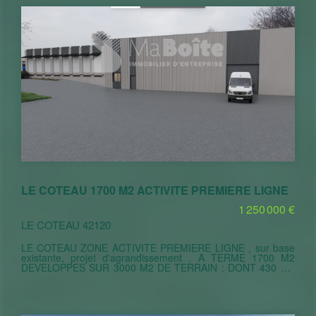
destinations : Espace tertiaire/Artisans/ industriel (bureaux
stockage) Prix : 7
LE COTEAU 1700 M2 ACTIVITE PREMIERE LIGNE
1 250 000 €
LE COTEAU 42120
LE COTEAU ZONE ACTIVITE PREMIERE LIGNE , sur base
existante, projet d'agrandissement . A TERME 1700 M2
DEVELOPPES SUR 3000 M2 DE TERRAIN : DONT 430 M2
DE BUREAUX / 840 M2 DE DEPOT 6 METRES SOUS
POUTRES / BARDAGE DOUBLE PORTE SECTIONNELLE /
430 M2 DE RESERVE HAUTEUR 2M LIVRAISON à définir
selon formalités administratives et temps de construction.