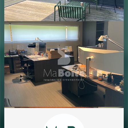
fonctionnel et
confortable. (Cloisons vitrées, climatisation, BSO, prise RJ 45)
Le bâtiment HQE.
Prestation en climatisation réversible sur les espaces accueil et tertiaire et
aérothermes
BAIL COMMERCIAL
LOCATION : 96000 EU (HT)/AN + CHARGES + TF
PAYABLE TRIMESTRIELLEMENT A CHAQUE DEBUT DE TRIMESTRE
DEPÖT DE GARANTIE = 1 TERME DE LOYER
DISPONIBLE DEBUT 2025
HONORAIRES CHARGE PRENEUR
**
Loyer €96 000/an
|
Honoraires charge locataire: €19 200 TTC
|
Dépôt de
garantie: €18 000
|
42500 LE CHAMBON FEUGEROLLES
Nos honoraires
Partager :