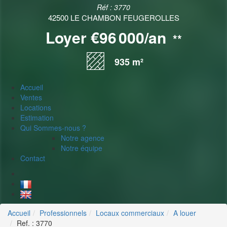
Réf : 3770
42500 LE CHAMBON FEUGEROLLES
Loyer €96 000/an
**
935 m²
Accueil
Ventes
Locations
Estimation
Qui Sommes-nous ?
Notre agence
Notre équipe
Contact
Accueil
Professionnels
Locaux commerciaux
A louer
Ref. : 3770