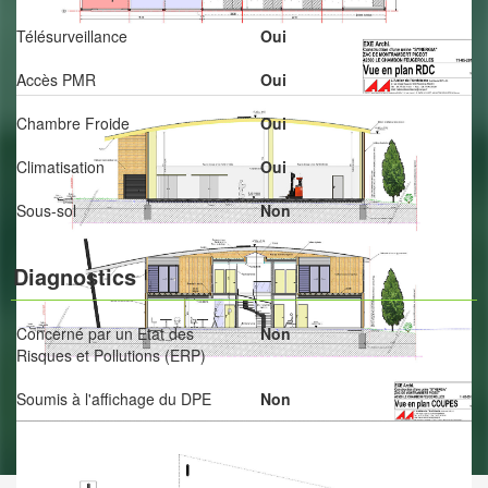
Télésurveillance
Oui
Accès PMR
Oui
Chambre Froide
Oui
Climatisation
Oui
Sous-sol
Non
Diagnostics
Concerné par un Etat des
Non
Risques et Pollutions (ERP)
Soumis à l'affichage du DPE
Non