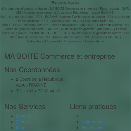
Mentions légales
Affichage des informations légales : MA BOITE Commerce et entreprise | Raison sociale : SARL
CDI | Adresse siège social : 2 Cours de la République - 42300 ROANNE |
Siret : 52245628400028 | RCS : ROANNE | Numero TVA Intracommunautaire : FR87522456284
| Forme juridique : SARL | Capital social : 10 000 | Assurance RCP : NC |
Carte T : CPI42012018000024567 | Date de délivrance : 0000-00-00 | Lieu de délivrance : NC |
Caisse de garantie financière : GALIAN. | N° de caisse de garantie : A01909425 | Adresse
caisse de garantie : 89 RUE DE LA BOETIE PARIS 8 | Montant de la garantie financière : 120
000 | Nom du médiateur : NC | Adresse du médiateur : NC | Adresse du site : NC |
Entreprise juridiquement et financièrement indépendante
MA BOITE Commerce et entreprise
Nos Coordonnées
2 Cours de la République
42300 ROANNE
Tél. : +33 4 77 60 44 16
Nos Services
Liens pratiques
Acheter
Vendre
Notre agence
Louer
Plan du site