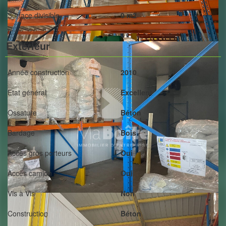
Surface divisible
0 m2
Extérieur
Année construction
2010
Etat général
Excellent
Ossature
Béton
Bardage
Bois
Accès gros porteurs
Oui
Accès camion
Oui
Vis à Vis
Non
Construction
Béton