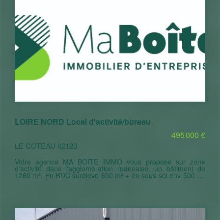
LOIRE NORD Local d'activité/bureau
495 000 €
LE COTEAU 42120
Votre agence MA BOITE IMMO vous propose sur zone
d'activité dans l'agglomération roannaise, un bâtiment de
1260 m². En RDC surélevé 630 m² + en sous sol env 500 m²
utilisable. Profil plateau de bureaux entièrement modulable et
climatisé. 3000 m² de terrain comprenant actuellement une
trentaine de places de parking. Locaux qui pourraient
convenir à plusieurs destinations : Espace tertiaire/
Coworking/Artisans (bureaux stockage) + Possibilité
d'agrandissement du bâtiment. A VOIR !