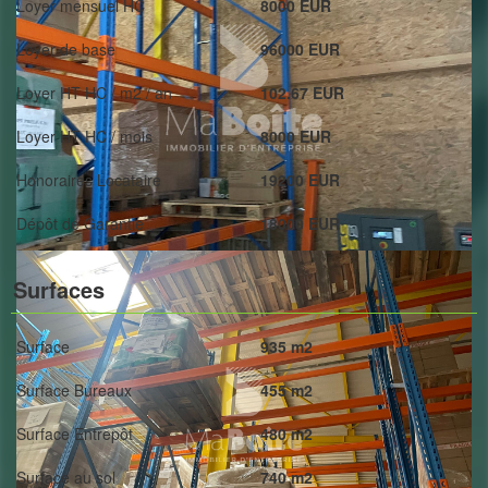
Loyer mensuel HC
8000 EUR
Loyer de base
96000 EUR
Loyer HT HC / m2 / an
102.67 EUR
Loyer HT HC / mois
8000 EUR
Honoraires Locataire
19200 EUR
Dépôt de Garantie
18000 EUR
Surfaces
Surface
935 m2
Surface Bureaux
455 m2
Surface Entrepôt
480 m2
Surface au sol
740 m2