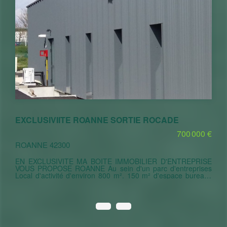
EXCLUSIVIITE ROANNE SORTIE ROCADE
700 000 €
ROANNE 42300
EN EXCLUSIVITE MA BOITE IMMOBILIER D'ENTREPRISE
VOUS PROPOSE ROANNE Au sein d'un parc d'entreprises
Local d'activité d'environ 800 m². 150 m² d'espace bureaux
totalement refaits à neufs / réfectoire /vestiaires / sanitaires
650 m² de dépôt toitures shed intégralement refaite. 3 portes
sectionnelles + petite dépendance complémentaire de 150
m². Le tout sur une parcelle globale d'environ 1700 m2. Prix
700 000 Eu Possibilité de reprise de parts de SCI