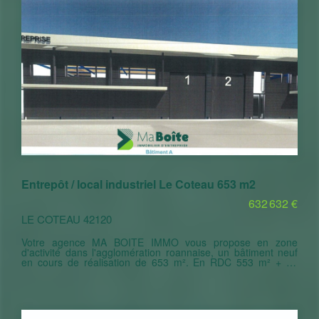
PRIX 1 390 000 Euros HT selon cahier des charges
standards
Entrepôt / local industriel Le Coteau 653 m2
632 632 €
LE COTEAU 42120
Votre agence MA BOITE IMMO vous propose en zone
d'activité dans l'agglomération roannaise, un bâtiment neuf
en cours de réalisation de 653 m². En RDC 553 m² + en
mezzanine 100 m² utilisable. Plateau de dépôt et bureaux
entièrement modulable . 3000 m² de terrain aménagé et
clôturé avec place de parking privative. Locaux qui
pourraient convenir à plusieurs destinations : Espace
tertiaire/Artisans/ industriel (bureaux stockage)