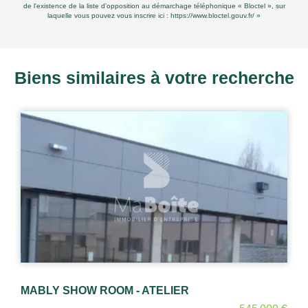
de l'existence de la liste d'opposition au démarchage téléphonique « Bloctel », sur
laquelle vous pouvez vous inscrire ici :
https://www.bloctel.gouv.fr/
»
Biens similaires à votre recherche
MABLY SHOW ROOM - ATELIER
LE