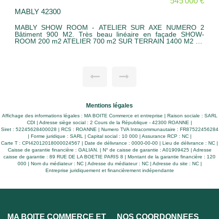
545 000 €
MABLY 42300
LE
MABLY SHOW ROOM - ATELIER SUR AXE NUMERO 2
BA
Bâtiment 900 M2. Très beau linéaire en façade SHOW-
fai
ROOM 200 m2 ATELIER 700 m2 SUR TERRAIN 1400 M2 ET
TRES BEAU DEGAGEMENT DEVANT LE BATIMENT.
POSSIBILITE DE LOCATION POUR 46800 EU HT/AN avec
honoraire de 20% loyer annuel brut charge preneur
Mentions légales
Affichage des informations légales : MA BOITE Commerce et entreprise | Raison sociale : SARL
CDI | Adresse siège social : 2 Cours de la République - 42300 ROANNE |
Siret : 52245628400028 | RCS : ROANNE | Numero TVA Intracommunautaire : FR87522456284
| Forme juridique : SARL | Capital social : 10 000 | Assurance RCP : NC |
Carte T : CPI42012018000024567 | Date de délivrance : 0000-00-00 | Lieu de délivrance : NC |
Caisse de garantie financière : GALIAN. | N° de caisse de garantie : A01909425 | Adresse
caisse de garantie : 89 RUE DE LA BOETIE PARIS 8 | Montant de la garantie financière : 120
000 | Nom du médiateur : NC | Adresse du médiateur : NC | Adresse du site : NC |
Entreprise juridiquement et financièrement indépendante
MA BOITE COMMERCE ET
NOS COORDONNÉES