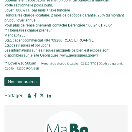
Superficie entrepôt 328M² et environ 60M² de bureaux à rafraîchir.
Porte sectionnelle poids lourd.
Loyer : 880 € HT par mois + taxe foncière
Honoraires charge locataire. 2 mois de dépôt de garantie. 20% du montant
brut du loyer annuel.
Pour plus de renseignements contacter Bérengère * 06 24 61 76 04
** Honoraires charge preneur
Mandat 4233
Statut agent commercial 494709280 RSAC EI ROANNE
État des risques et pollutions
Les informations sur les risques auxquels ce bien est exposé sont
disponibles sur le site Géorisques: www.georisques.gouv.fr
**
Loyer €10 560/an
|
|
Honoraires charge locataire: €2 112 TTC
Dépôt de garantie:
|
€2 640
42300 ROANNE
Nos honoraires
Partager :