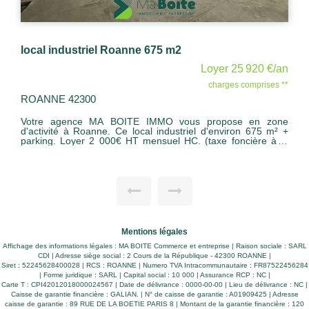
local industriel Roanne 675 m2
Loyer 25 920 €/an
charges comprises **
ROANNE 42300
Votre agence MA BOITE IMMO vous propose en zone
d'activité à Roanne. Ce local industriel d'environ 675 m² +
parking. Loyer 2 000€ HT mensuel HC. (taxe foncière à la
charge du locataire) bail de 9 ans. Contactez votre agent
commercial Nicolas VILAPLANA 06 61 88 04 92.
Mentions légales
Affichage des informations légales : MA BOITE Commerce et entreprise | Raison sociale : SARL
CDI | Adresse siège social : 2 Cours de la République - 42300 ROANNE |
Siret : 52245628400028 | RCS : ROANNE | Numero TVA Intracommunautaire : FR87522456284
| Forme juridique : SARL | Capital social : 10 000 | Assurance RCP : NC |
Carte T : CPI42012018000024567 | Date de délivrance : 0000-00-00 | Lieu de délivrance : NC |
Caisse de garantie financière : GALIAN. | N° de caisse de garantie : A01909425 | Adresse
caisse de garantie : 89 RUE DE LA BOETIE PARIS 8 | Montant de la garantie financière : 120