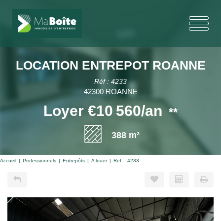
LOCATION ENTREPOT ROANNE
Réf : 4233
42300 ROANNE
Loyer €10 560/an
**
388 m²
Accueil
Professionnels
Entrepôts
A louer
Ref. : 4233