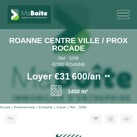
ROANNE CENTRE VILLE / PROX
ROCADE
Réf : 3299
42300 ROANNE
Loyer €31 600/an
**
1450 m²
Accueil
Professionnels
Entrepôts
A louer
Ref. : 3299