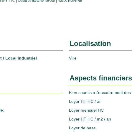
|
|
€6 048 TTC
Dépôt de garantie: €9 000
42300 ROANNE
Localisation
 / Local industriel
Ville
Aspects financiers
Bien soumis à l'encadrement des 
Loyer HT HC / an
UR
Loyer mensuel HC
Loyer HT HC / m2 / an
Loyer de base