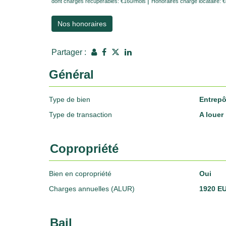
|
dont charges récupérables: €160/mois
Honoraires charge locataire: 
Nos honoraires
Partager :
Général
Type de bien
Entrepôt
Type de transaction
A louer
Copropriété
Bien en copropriété
Oui
Charges annuelles (ALUR)
1920 E
Bail