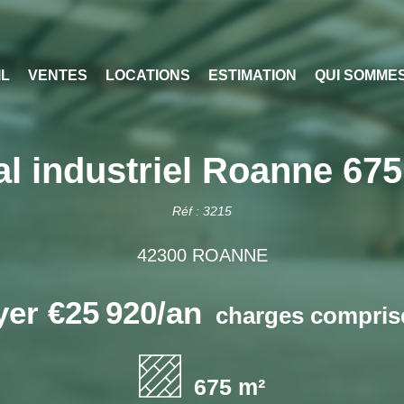
IL
VENTES
LOCATIONS
ESTIMATION
QUI SOMME
al industriel Roanne 67
Réf : 3215
42300 ROANNE
yer €25 920/an
charges comprise
675 m²