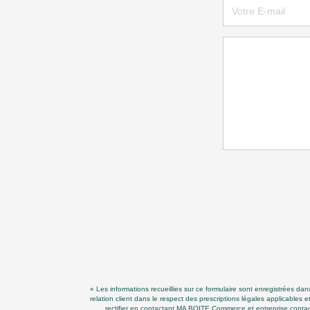
« Les informations recueillies sur ce formulaire sont enregistrées d
relation client dans le respect des prescriptions légales applicables
rectifier en contactant MA BOITE Commerce et entreprise contact