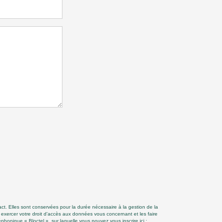
ct. Elles sont conservées pour la durée nécessaire à la gestion de la
z exercer votre droit d'accès aux données vous concernant et les faire
onique « Bloctel », sur laquelle vous pouvez vous inscrire ici :