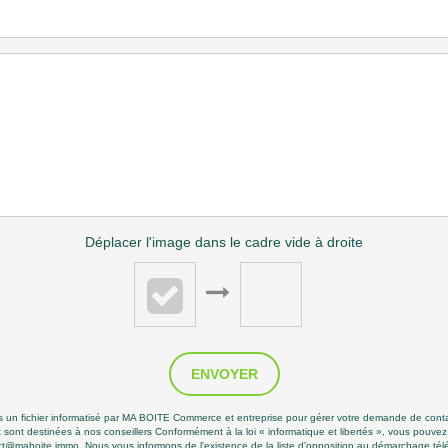
Déplacer l'image dans le cadre vide à droite
ENVOYER
ans un fichier informatisé par MA BOITE Commerce et entreprise pour gérer votre demande de conta
 et sont destinées à nos conseillers Conformément à la loi « informatique et libertés », vous pouve
@maboite.immo. Nous vous informons de l'existence de la liste d'opposition au démarchage téléph