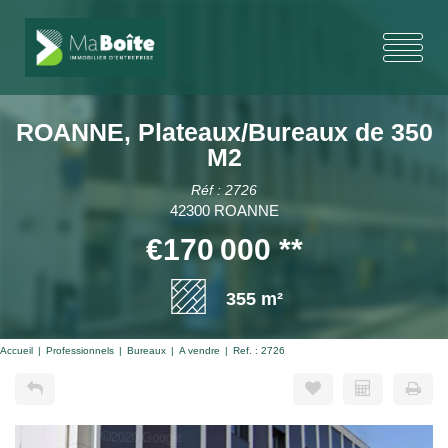
ROANNE, Plateaux/Bureaux de 350
M2
Réf : 2726
42300 ROANNE
€170 000
**
355 m²
Accueil
Professionnels
Bureaux
A vendre
Ref. : 2726