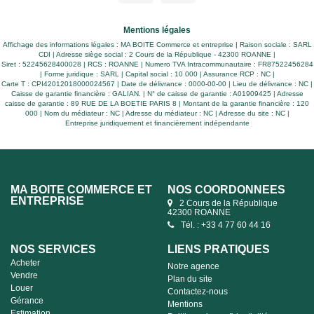
auxquels ce bien est exposé sont dispo
Géorisques: www.georisques.gouv.fr
Mentions légales
Affichage des informations légales : MA BOITE Commerce et entreprise | Raison sociale : SARL
CDI | Adresse siège social : 2 Cours de la République - 42300 ROANNE |
Siret : 52245628400028 | RCS : ROANNE | Numero TVA Intracommunautaire : FR87522456284
| Forme juridique : SARL | Capital social : 10 000 | Assurance RCP : NC |
Carte T : CPI42012018000024567 | Date de délivrance : 0000-00-00 | Lieu de délivrance : NC |
Caisse de garantie financière : GALIAN. | N° de caisse de garantie : A01909425 | Adresse
caisse de garantie : 89 RUE DE LA BOETIE PARIS 8 | Montant de la garantie financière : 120
000 | Nom du médiateur : NC | Adresse du médiateur : NC | Adresse du site : NC |
Entreprise juridiquement et financièrement indépendante
MA BOITE COMMERCE ET
NOS COORDONNÉES
ENTREPRISE
2 Cours de la République
42300 ROANNE
Tél. : +33 4 77 60 44 16
NOS SERVICES
LIENS PRATIQUES
Acheter
Notre agence
Vendre
Plan du site
Louer
Contactez-nous
Gérance
Mentions
Estimation