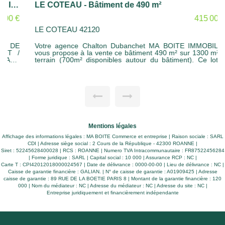
LE COTEAU - Bâtiment de 490 m²
415 000 €
LE COTEAU 42120
Votre agence Chalton Dubanchet MA BOITE IMMOBILIER
vous propose à la vente ce bâtiment 490 m² sur 1300 m² de
terrain (700m² disponibles autour du bâtiment). Ce lot se
compose d'1/3 de bureaux et de 2/3 de dépôt atelier.
Disponible de suite
Mentions légales
Affichage des informations légales : MA BOITE Commerce et entreprise | Raison sociale : SARL
CDI | Adresse siège social : 2 Cours de la République - 42300 ROANNE |
Siret : 52245628400028 | RCS : ROANNE | Numero TVA Intracommunautaire : FR87522456284
| Forme juridique : SARL | Capital social : 10 000 | Assurance RCP : NC |
Carte T : CPI42012018000024567 | Date de délivrance : 0000-00-00 | Lieu de délivrance : NC |
Caisse de garantie financière : GALIAN. | N° de caisse de garantie : A01909425 | Adresse
caisse de garantie : 89 RUE DE LA BOETIE PARIS 8 | Montant de la garantie financière : 120
000 | Nom du médiateur : NC | Adresse du médiateur : NC | Adresse du site : NC |
Entreprise juridiquement et financièrement indépendante