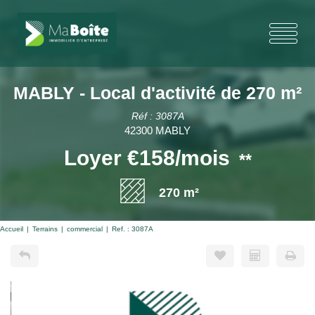
MABLY - Local d'activité de 270 m²
Réf : 3087A
42300 MABLY
Loyer €158/mois
**
270 m²
Accueil
Terrains
commercial
Ref. : 3087A