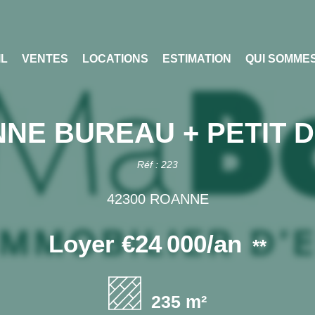
IL
VENTES
LOCATIONS
ESTIMATION
QUI SOMME
NE BUREAU + PETIT 
Réf : 223
42300 ROANNE
Loyer €24 000/an
**
235 m²