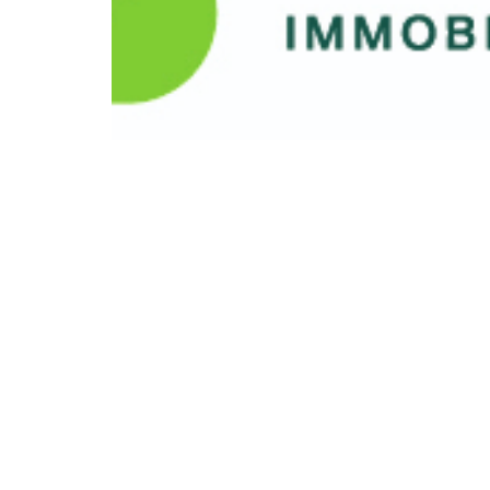
ROANNE SUR ZONE D'ACTIVITE?
Location d'un ensemble de 235 m2 comprenant
Bureaux ( 170m2 ) Soit environ 4 bureaux + Salle de r
+ Garage/Dépôt (65m2)
+ 20e places de parking.