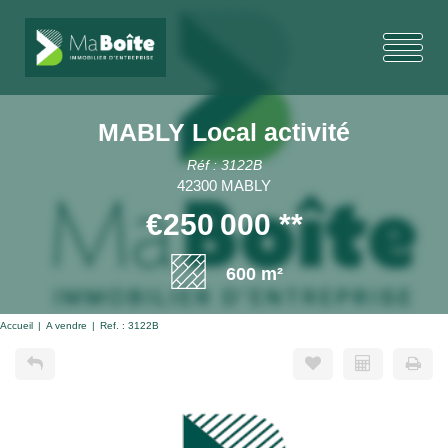
MABLY Local activité
Réf : 3122B
42300 MABLY
€250 000
**
600 m²
Accueil
A vendre
Ref. : 3122B