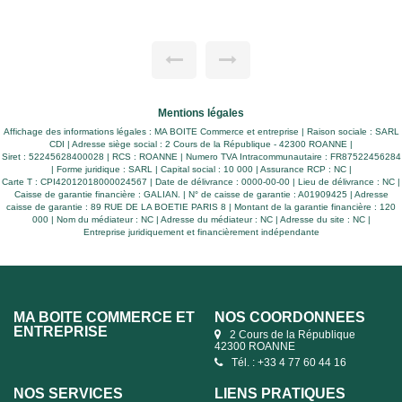
Mentions légales
Affichage des informations légales : MA BOITE Commerce et entreprise | Raison sociale : SARL
CDI | Adresse siège social : 2 Cours de la République - 42300 ROANNE |
Siret : 52245628400028 | RCS : ROANNE | Numero TVA Intracommunautaire : FR87522456284
| Forme juridique : SARL | Capital social : 10 000 | Assurance RCP : NC |
Carte T : CPI42012018000024567 | Date de délivrance : 0000-00-00 | Lieu de délivrance : NC |
Caisse de garantie financière : GALIAN. | N° de caisse de garantie : A01909425 | Adresse
caisse de garantie : 89 RUE DE LA BOETIE PARIS 8 | Montant de la garantie financière : 120
000 | Nom du médiateur : NC | Adresse du médiateur : NC | Adresse du site : NC |
Entreprise juridiquement et financièrement indépendante
MA BOITE COMMERCE ET
NOS COORDONNÉES
ENTREPRISE
2 Cours de la République
42300 ROANNE
Tél. : +33 4 77 60 44 16
NOS SERVICES
LIENS PRATIQUES