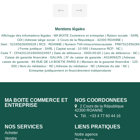
Mentions légales
Affichage des informations légales : MA BOITE Commerce et entreprise | Raison sociale : SARL
CDI | Adresse siège social : 2 Cours de la République - 42300 ROANNE |
Siret : 52245628400028 | RCS : ROANNE | Numero TVA Intracommunautaire : FR87522456284
| Forme juridique : SARL | Capital social : 10 000 | Assurance RCP : NC |
Carte T : CPI42012018000024567 | Date de délivrance : 0000-00-00 | Lieu de délivrance : NC |
Caisse de garantie financière : GALIAN. | N° de caisse de garantie : A01909425 | Adresse
caisse de garantie : 89 RUE DE LA BOETIE PARIS 8 | Montant de la garantie financière : 120
000 | Nom du médiateur : NC | Adresse du médiateur : NC | Adresse du site : NC |
Entreprise juridiquement et financièrement indépendante
MA BOITE COMMERCE ET
NOS COORDONNÉES
ENTREPRISE
2 Cours de la République
42300 ROANNE
Tél. : +33 4 77 60 44 16
NOS SERVICES
LIENS PRATIQUES
Acheter
Notre agence
Vendre
Plan du site