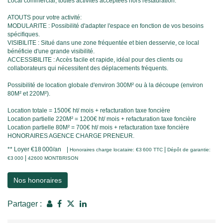
Local commercial, toutes activités acceptées hors restauration.
ATOUTS pour votre activité:
MODULARITE : Possibilité d'adapter l'espace en fonction de vos besoins
spécifiques.
VISIBILITE : Situé dans une zone fréquentée et bien desservie, ce local
bénéficie d'une grande visibilité.
ACCESSIBILITE : Accès facile et rapide, idéal pour des clients ou
collaborateurs qui nécessitent des déplacements fréquents.
Possibilité de location globale d'environ 300M² ou à la découpe (environ
80M² et 220M²).
Location totale = 1500€ ht/ mois + refacturation taxe foncière
Location partielle 220M² = 1200€ ht/ mois + refacturation taxe foncière
Location partielle 80M² = 700€ ht/ mois + refacturation taxe foncière
HONORAIRES AGENCE CHARGE PRENEUR.
**
Loyer €18 000/an
|
|
Honoraires charge locataire: €3 600 TTC
Dépôt de garantie:
|
€3 000
42600 MONTBRISON
Nos honoraires
Partager :