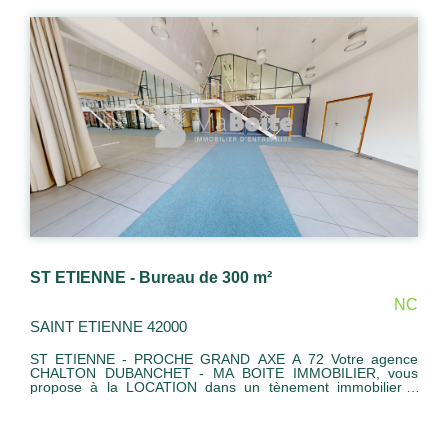
ST ETIENNE - Bureau de 300 m²
NC
SAINT ETIENNE 42000
ST ETIENNE - PROCHE GRAND AXE A 72 Votre agence
CHALTON DUBANCHET - MA BOITE IMMOBILIER, vous
propose à la LOCATION dans un tènement immobilier à
usage professionnel un bureau d'une surface de 330 m².
Stationnements privatifs. Libre de suite, l'ensemble est neuf,
aucun travaux à prévoir ! N'attendez plus, contactez-nous !